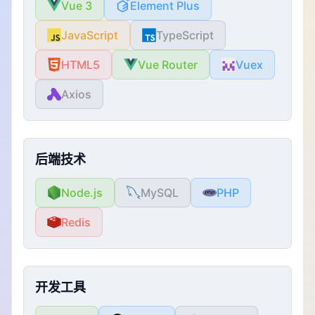
Vue 3
Element Plus
JavaScript
TypeScript
HTML5
Vue Router
Vuex
Axios
后端技术
Node.js
MySQL
PHP
Redis
开发工具